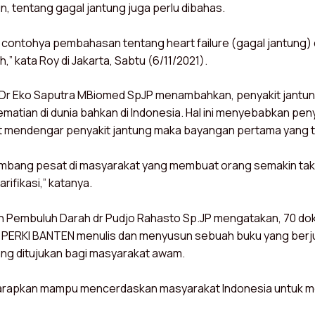
n, tentang gagal jantung juga perlu dibahas.
tu contohya pembahasan tentang heart failure (gagal jantung)
ih,” kata Roy di Jakarta, Sabtu (6/11/2021).
 Dr Eko Saputra MBiomed SpJP menambahkan, penyakit jantung
matian di dunia bahkan di Indonesia. Hal ini menyebabkan pe
t mendengar penyakit jantung maka bayangan pertama yang te
embang pesat di masyarakat yang membuat orang semakin ta
larifikasi,” katanya.
n Pembuluh Darah dr Pudjo Rahasto Sp.JP mengatakan, 70 dok
 PERKI BANTEN menulis dan menyusun sebuah buku yang berjud
ang ditujukan bagi masyarakat awam.
iharapkan mampu mencerdaskan masyarakat Indonesia untuk 